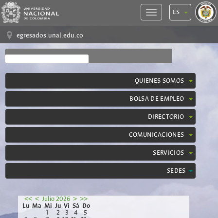
ES
egresados.unal.edu.co
QUIENES SOMOS
BOLSA DE EMPLEO
DIRECTORIO
COMUNICACIONES
SERVICIOS
SEDES
<<
<
Julio 2026
>
>>
Lu
Ma
Mi
Ju
Vi
Sá
Do
1
2
3
4
5