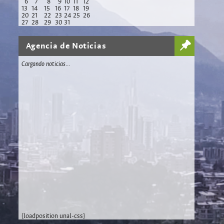
6
7
8
9
10
11
12
13
14
15
16
17
18
19
20
21
22
23
24
25
26
27
28
29
30
31
Agencia de Noticias
Cargando noticias...
{loadposition unal-css}