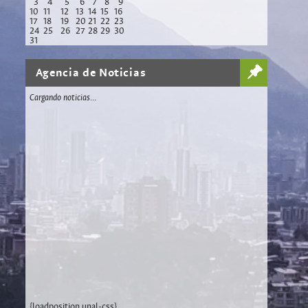
3
4
5
6
7
8
9
10
11
12
13
14
15
16
17
18
19
20
21
22
23
24
25
26
27
28
29
30
31
Agencia de Noticias
Cargando noticias...
{loadposition unal-css}