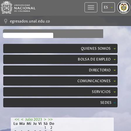
ES
egresados.unal.edu.co
QUIENES SOMOS
BOLSA DE EMPLEO
DIRECTORIO
COMUNICACIONES
SERVICIOS
SEDES
<<
<
Julio 2023
>
>>
Lu
Ma
Mi
Ju
Vi
Sá
Do
1
2