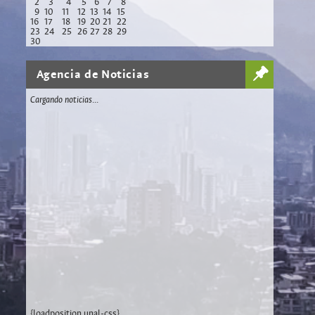
2
3
4
5
6
7
8
9
10
11
12
13
14
15
16
17
18
19
20
21
22
23
24
25
26
27
28
29
30
Agencia de Noticias
Cargando noticias...
{loadposition unal-css}