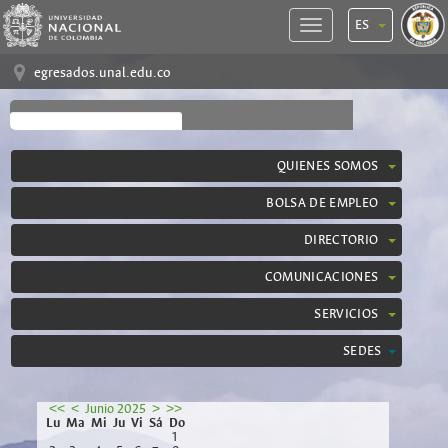
ES
egresados.unal.edu.co
QUIENES SOMOS
BOLSA DE EMPLEO
DIRECTORIO
COMUNICACIONES
SERVICIOS
SEDES
<<
<
Junio 2025
>
>>
Lu
Ma
Mi
Ju
Vi
Sá
Do
1