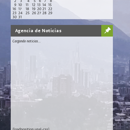
2
3
4
5
6
7
8
9
10
11
12
13
14
15
16
17
18
19
20
21
22
23
24
25
26
27
28
29
30
31
Agencia de Noticias
Cargando noticias...
{loadposition unal-css}