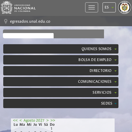
ES
egresados.unal.edu.co
QUIENES SOMOS
BOLSA DE EMPLEO
DIRECTORIO
COMUNICACIONES
SERVICIOS
SEDES
<<
<
Agosto 2027
>
>>
Lu
Ma
Mi
Ju
Vi
Sá
Do
1