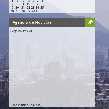
5
6
7
8
9
10
11
12
13
14
15
16
17
18
19
20
21
22
23
24
25
26
27
28
29
30
31
Agencia de Noticias
Cargando noticias...
{loadposition unal-css}