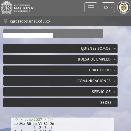
ES
egresados.unal.edu.co
QUIENES SOMOS
BOLSA DE EMPLEO
DIRECTORIO
COMUNICACIONES
SERVICIOS
SEDES
<<
<
Julio 2027
>
>>
Lu
Ma
Mi
Ju
Vi
Sá
Do
1
2
3
4