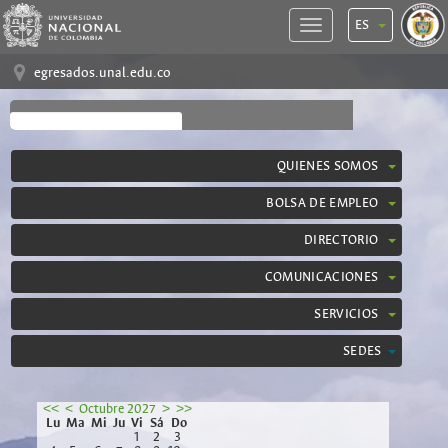
ES
egresados.unal.edu.co
QUIENES SOMOS
BOLSA DE EMPLEO
DIRECTORIO
COMUNICACIONES
SERVICIOS
SEDES
<<
<
Octubre 2027
>
>>
Lu
Ma
Mi
Ju
Vi
Sá
Do
1
2
3