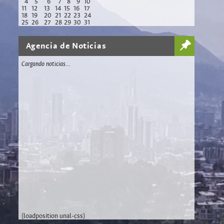
4
5
6
7
8
9
10
11
12
13
14
15
16
17
18
19
20
21
22
23
24
25
26
27
28
29
30
31
Agencia de Noticias
Cargando noticias...
{loadposition unal-css}