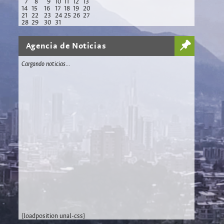
7
8
9
10
11
12
13
14
15
16
17
18
19
20
21
22
23
24
25
26
27
28
29
30
31
Agencia de Noticias
Cargando noticias...
{loadposition unal-css}