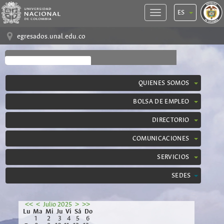
ES
egresados.unal.edu.co
QUIENES SOMOS
BOLSA DE EMPLEO
DIRECTORIO
COMUNICACIONES
SERVICIOS
SEDES
<<
<
Julio 2025
>
>>
Lu
Ma
Mi
Ju
Vi
Sá
Do
1
2
3
4
5
6