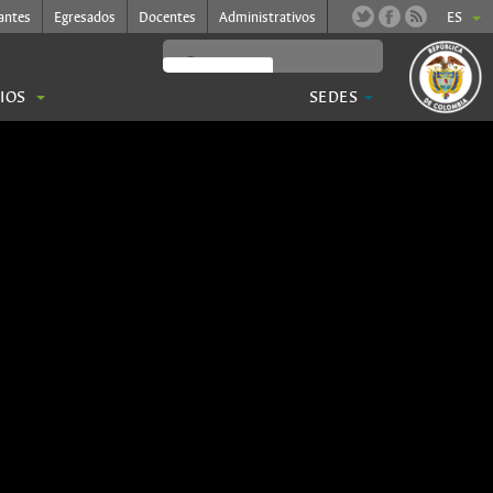
antes
Egresados
Docentes
Administrativos
ES
CIOS
SEDES