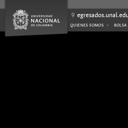
egresados.unal.ed
QUIENES SOMOS
BOLSA