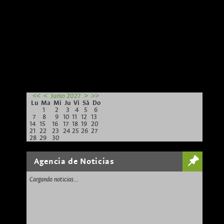
<<
<
Junio 2027
>
>>
Lu
Ma
Mi
Ju
Vi
Sá
Do
1
2
3
4
5
6
7
8
9
10
11
12
13
14
15
16
17
18
19
20
21
22
23
24
25
26
27
28
29
30
Agencia de Noticias
Cargando noticias...