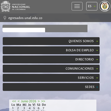
ES
egresados.unal.edu.co
QUIENES SOMOS
BOLSA DE EMPLEO
DIRECTORIO
COMUNICACIONES
SERVICIOS
SEDES
<<
<
Junio 2026
>
>>
Lu
Ma
Mi
Ju
Vi
Sá
Do
1
2
3
4
5
6
7