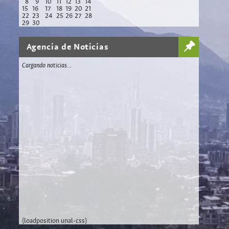
8
9
10
11
12
13
14
15
16
17
18
19
20
21
22
23
24
25
26
27
28
29
30
Agencia de Noticias
Cargando noticias...
{loadposition unal-css}